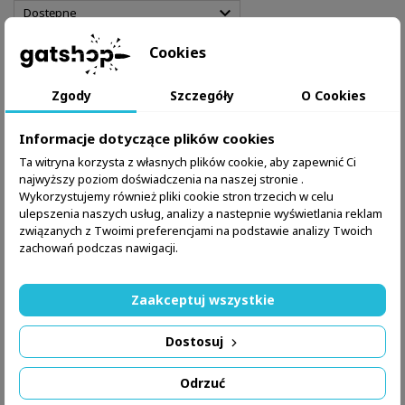

Dostępne
Cookies
Pokazano 1-1 z 1 pozycji
Zgody
Szczegóły
O Cookies
Informacje dotyczące plików cookies
Ta witryna korzysta z własnych plików cookie, aby zapewnić Ci
najwyższy poziom doświadczenia na naszej stronie .
Wykorzystujemy również pliki cookie stron trzecich w celu
ulepszenia naszych usług, analizy a nastepnie wyświetlania reklam
związanych z Twoimi preferencjami na podstawie analizy Twoich
zachowań podczas nawigacji.
Zaakceptuj wszystkie
MARKA:
BERGARA
Dostosuj
MAGAZYNEK AICS DO BERGARY B14R 10 NABOJOWY -
BERGARA
Odrzuć