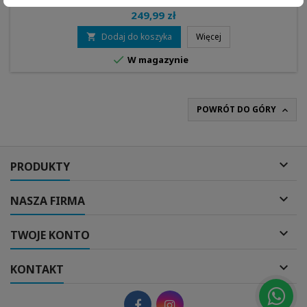
249,99 zł
Dodaj do koszyka
Więcej


W magazynie
POWRÓT DO GÓRY


PRODUKTY

NASZA FIRMA

TWOJE KONTO

KONTAKT