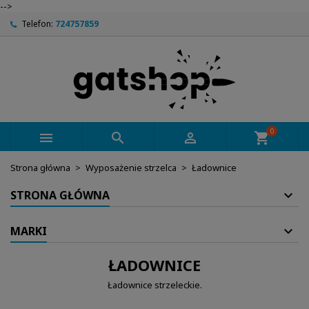
-->
Telefon:
724757859
0



shopping_cart
Strona główna
Wyposażenie strzelca
Ładownice
STRONA GŁÓWNA
MARKI
ŁADOWNICE
Ładownice strzeleckie.