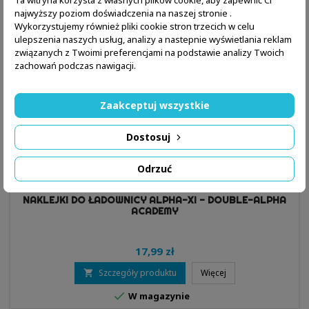
najwyższy poziom doświadczenia na naszej stronie .
Wykorzystujemy również pliki cookie stron trzecich w celu
ulepszenia naszych usług, analizy a nastepnie wyświetlania reklam
związanych z Twoimi preferencjami na podstawie analizy Twoich
zachowań podczas nawigacji.
Zaakceptuj wszystkie
Dostosuj
Odrzuć
MARKA:
DOUBLE ALPHA ACADEMY
NAKLEJKI DO ŁADOWNICY ALPHA-XI - DOUBLE-ALPHA
ACADEMY
17,99 zł
Szczegóły produktu
Więcej


W magazynie