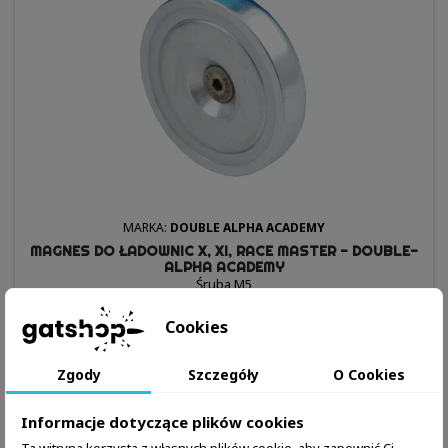
MARKA:
DOUBLE ALPHA ACADEMY
MAGNES DO ŁADOWNIC X, XI, RACE MASTER - DOUBLE-
ALPHA ACADEMY
Śruba M5
89,99 zł
Cookies
Dodaj do koszyka
Więcej

Zgody
Szczegóły
O Cookies

W magazynie
Informacje dotyczące plików cookies
Ta witryna korzysta z własnych plików cookie, aby zapewnić Ci