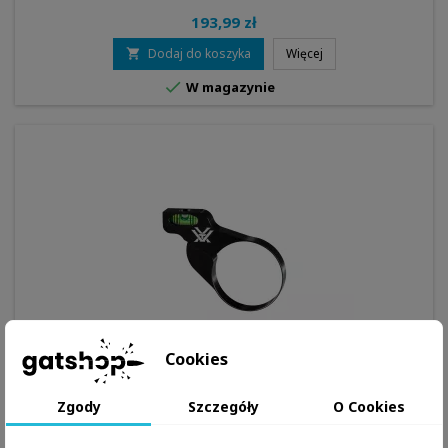
193,99 zł
Dodaj do koszyka
Więcej


W magazynie
Cookies
Zgody
Szczegóły
O Cookies
MARKA:
VORTEX
POZIOMICZKA LO PRO 34MM - VORTEX