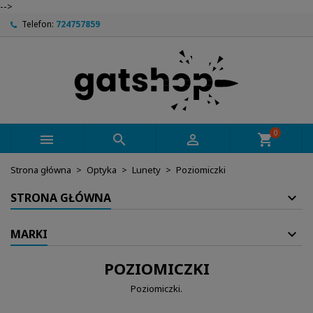
-->
Telefon:
724757859
0



shopping_cart
Strona główna
Optyka
Lunety
Poziomiczki
STRONA GŁÓWNA
MARKI
POZIOMICZKI
Poziomiczki.