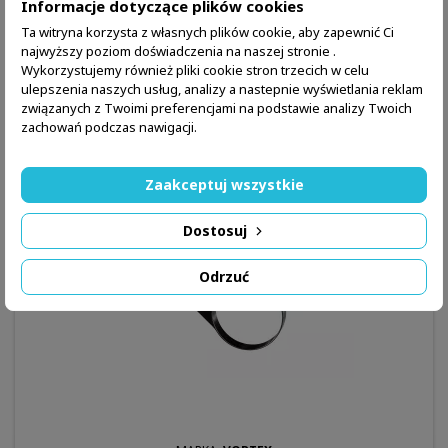
Informacje dotyczące plików cookies
Ta witryna korzysta z własnych plików cookie, aby zapewnić Ci
najwyższy poziom doświadczenia na naszej stronie .
238,99 zł
Wykorzystujemy również pliki cookie stron trzecich w celu
ulepszenia naszych usług, analizy a nastepnie wyświetlania reklam
Dodaj do koszyka
Więcej

związanych z Twoimi preferencjami na podstawie analizy Twoich

W magazynie
zachowań podczas nawigacji.
Zaakceptuj wszystkie
Dostosuj
Odrzuć