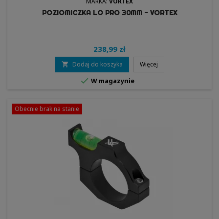
MARKA:
VORTEX
POZIOMICZKA LO PRO 30MM - VORTEX
238,99 zł
Dodaj do koszyka
Więcej


W magazynie
Obecnie brak na stanie