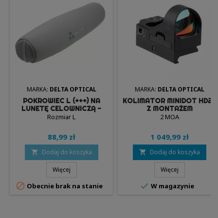
MARKA:
DELTA OPTICAL
MARKA:
DELTA OPTICAL
POKROWIEC L (+++) NA
KOLIMATOR MINIDOT HD26
LUNETĘ CELOWNICZĄ -
Z MONTAŻEM
DELTA OPTICAL
Rozmiar L
2 MOA
88,99 zł
1 049,99 zł
Dodaj do koszyka
Dodaj do koszyka


Więcej
Więcej


Obecnie brak na stanie
W magazynie