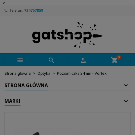
-->
Telefon:
724757859
0



shopping_cart
Strona główna
Optyka
Poziomiczka 34mm - Vortex
STRONA GŁÓWNA
MARKI