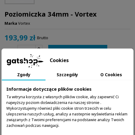
Poziomiczka 34mm - Vortex
Marka
Vortex
193,99 zł
Brutto
Dodaj do koszyka
Ilość

Cookies
W magazynie:
1 Przedmiot
Zgody
Szczegóły
O Cookies
Zapytaj o produkt przez WhatsApp
Informacje dotyczące plików cookies
Ta witryna korzysta z własnych plików cookie, aby zapewnić Ci
najwyższy poziom doświadczenia na naszej stronie .
Wykorzystujemy również pliki cookie stron trzecich w celu
ulepszenia naszych usług, analizy a nastepnie wyświetlania reklam
związanych z Twoimi preferencjami na podstawie analizy Twoich
zachowań podczas nawigacji.