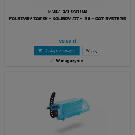
MARKA:
GAT SYSTEMS
FAŁSZYWY ZAMEK - KALIBRY .177 - .38 - GAT SYSTEMS
89,99 zł
Dodaj do koszyka
Więcej


W magazynie