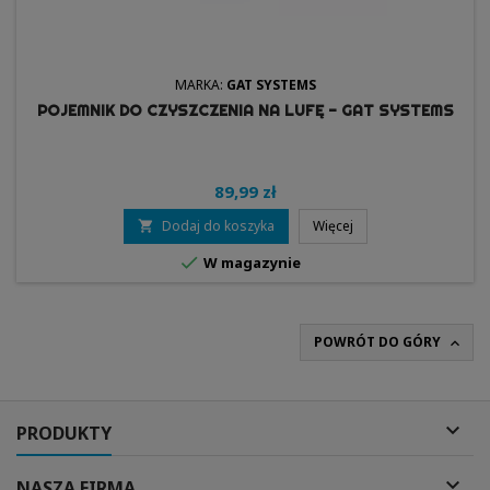
MARKA:
GAT SYSTEMS
POJEMNIK DO CZYSZCZENIA NA LUFĘ - GAT SYSTEMS
89,99 zł
Dodaj do koszyka
Więcej


W magazynie
POWRÓT DO GÓRY


PRODUKTY

NASZA FIRMA