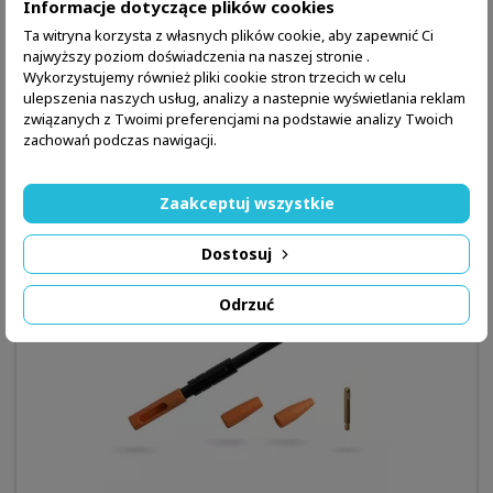
Informacje dotyczące plików cookies
BORE GUIDE (FAŁYSZYWY ZAMEK) DO BRONI BOCZNEGO
Ta witryna korzysta z własnych plików cookie, aby zapewnić Ci
ZAPŁONU - BORE TECH
najwyższy poziom doświadczenia na naszej stronie .
Bore guide - do bocznego zapłonu
Wykorzystujemy również pliki cookie stron trzecich w celu
ulepszenia naszych usług, analizy a nastepnie wyświetlania reklam
279,98 zł
związanych z Twoimi preferencjami na podstawie analizy Twoich
zachowań podczas nawigacji.
Szczegóły produktu
Więcej


W magazynie
Zaakceptuj wszystkie
Dostosuj
Odrzuć