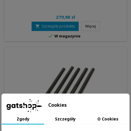
279,98 zł
Szczegóły produktu
Więcej


W magazynie
Cookies
Zgody
Szczegóły
O Cookies
MARKA:
BORE TECH