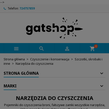
-->
Telefon:
724757859
0



shopping_cart
Strona główna
Czyszczenie i konserwacja
Szczotki, skrobaki i
inne
Narzędzia do czyszczenia
STRONA GŁÓWNA
MARKI
NARZĘDZIA DO CZYSZCZENIA
Pojemniki do czyszczenia broni, fałszywe zamki wszystkie narzędzia,