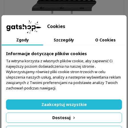
Cookies
Zgody
Szczegóły
O Cookies
MARKA:
MDT
Informacje dotyczące plików cookies
NV BRIDGE DO OSAD ACC - MDT
Ta witryna korzysta z własnych plików cookie, aby zapewnić Ci
Występuje w kilku kolorach
najwyższy poziom doświadczenia na naszej stronie .
Wykorzystujemy również pliki cookie stron trzecich w celu
599,99 zł
ulepszenia naszych usług, analizy a nastepnie wyświetlania reklam
związanych z Twoimi preferencjami na podstawie analizy Twoich
Szczegóły produktu
Więcej

zachowań podczas nawigacji.

W magazynie
Zaakceptuj wszystkie
Dostosuj