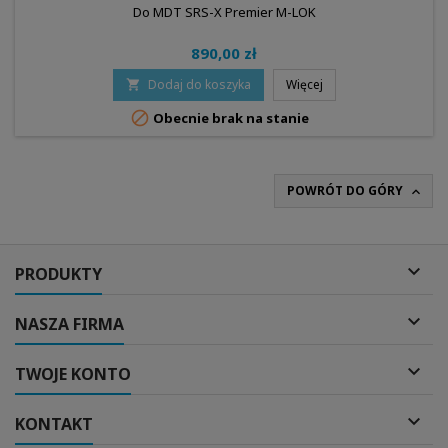
Do MDT SRS-X Premier M-LOK
890,00 zł
Dodaj do koszyka
Więcej


Obecnie brak na stanie
POWRÓT DO GÓRY


PRODUKTY

NASZA FIRMA

TWOJE KONTO

KONTAKT