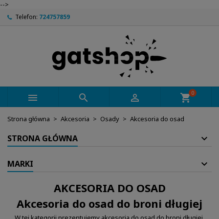
-->
Telefon:
724757859
0



shopping_cart
Strona główna
Akcesoria
Osady
Akcesoria do osad
STRONA GŁÓWNA
MARKI
AKCESORIA DO OSAD
Akcesoria do osad do broni długiej
W tej kategorii prezentujemy akcesoria do osad do broni długiej,