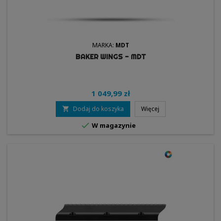
MARKA:
MDT
BAKER WINGS - MDT
1 049,99 zł
Dodaj do koszyka
Więcej


W magazynie