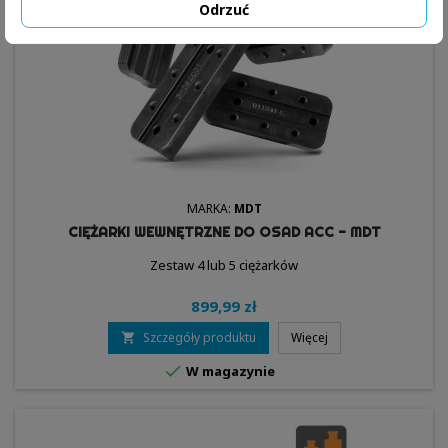
Odrzuć
MARKA:
MDT
CIĘŻARKI WEWNĘTRZNE DO OSAD ACC - MDT
Zestaw 4 lub 5 ciężarków
899,99 zł
Szczegóły produktu
Więcej


W magazynie