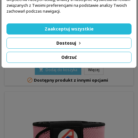
związanych z Twoimi preferencjami na podstawie analizy Twoich
zachowań podczas nawigacji.
Zaakceptuj wszystkie
MARKA:
DOUBLE ALPHA ACADEMY
PAS STRZELECKI DAA PREMIUM BELT NIEBIESKI -
DOUBLE-ALPHA ACADEMY
Dostosuj
Odrzuć
244,99 zł
Dodaj do koszyka
Więcej


Dostępny produkt z innymi opcjami