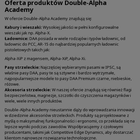
Oferta produktów Double-Alpha
Academy
W ofercie Double-Alpha Academy znajdują się:
Kabury i wieszaki:
Wysokiej jakości w pełni konfigurowalne
wieszaki jak np.
Alpha-X.
Ładownice:
DAA posiada w wiele rodzajów i typów ładownic, od
ładownic do PCC, AR-15 do najbardziej popularnych ładownic
pistoletowych takich jak:
Alpha-XiP z magensem,
Alpha-XiP,
Alpha-Xi.
Pasy strzeleckie:
Najczęściej wybieranymi pasami w IPSC, są
właśnie pasy DAA, pasy te są sztywne i bardzo wytrzymałe,
najpopularniejsze modele to pasy DAA Premium
czarne,
niebieskie,
różowe.
Akcesoria strzeleckie:
W naszej ofercie znajdują się również flagi
bezpieczeństwa, magnezje, szczotki do czyszczenia magazynków i
wiele, wiele innych produktów.
Double-Alpha Academy nieustannie dąży do wprowadzania innowacji
w dziedzinie akcesoriów strzeleckich. Produkty są projektowane z
myślą o maksymalnej funkcjonalności i ergonomii, co przekłada się na
lepsze wyniki podczas zawodów. Współpracujemy z czołowymi
producentami, takimi jak Competitive Edge Dynamics, aby dostarczać
klientom najnowsze rozwiązania technologiczne.