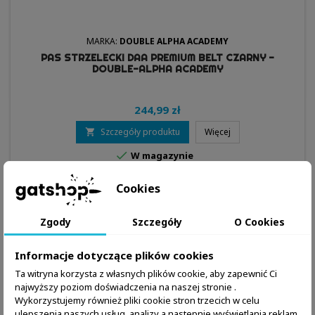
MARKA:
DOUBLE ALPHA ACADEMY
PAS STRZELECKI DAA PREMIUM BELT CZARNY -
DOUBLE-ALPHA ACADEMY
244,99 zł
Szczegóły produktu
Więcej


W magazynie
Cookies
Zgody
Szczegóły
O Cookies
Informacje dotyczące plików cookies
Ta witryna korzysta z własnych plików cookie, aby zapewnić Ci
najwyższy poziom doświadczenia na naszej stronie .
Wykorzystujemy również pliki cookie stron trzecich w celu
ulepszenia naszych usług, analizy a nastepnie wyświetlania reklam