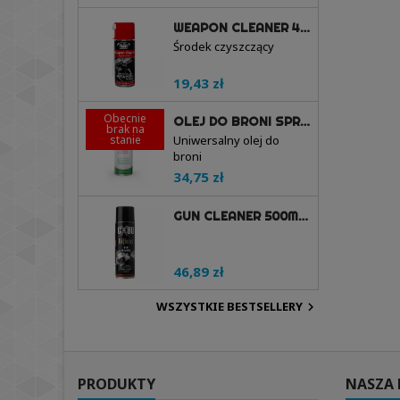
WEAPON CLEANER 400ML AEROZOL - PROTECH GUNS
Środek czyszczący
19,43 zł
Obecnie
OLEJ DO BRONI SPRAY 200ML - BALLISTOL
brak na
stanie
Uniwersalny olej do
broni
34,75 zł
GUN CLEANER 500ML - RIFLECX
46,89 zł
WSZYSTKIE BESTSELLERY

PRODUKTY
NASZA 