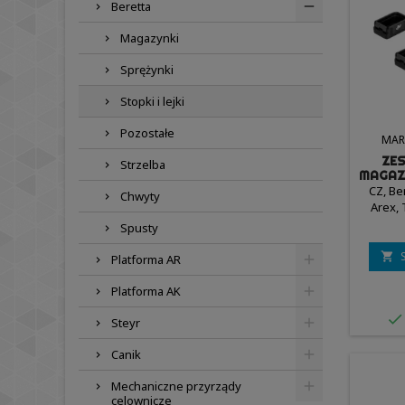
Beretta
Magazynki
Sprężynki
Stopki i lejki
Pozostałe
MAR
ZE
Strzelba
MAGAZ
T
CZ, Be
Chwyty
Arex, 
Spusty

Platforma AR
Platforma AK

Steyr
Canik
Mechaniczne przyrządy
celownicze