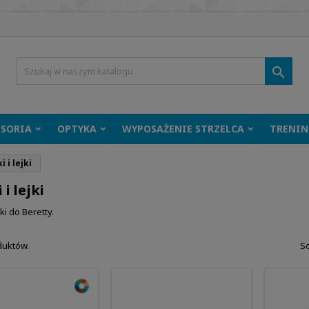

ESORIA
OPTYKA
WYPOSAŻENIE STRZELCA
TRENIN
i i lejki
 i lejki
jki do Beretty.
duktów.
So