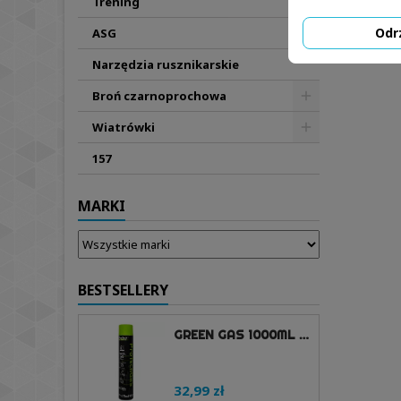
Trening
Odr
ASG
Narzędzia rusznikarskie
Broń czarnoprochowa
Wiatrówki
157
MARKI
BESTSELLERY
GREEN GAS 1000ML - PROTECH GUNS
32,99 zł