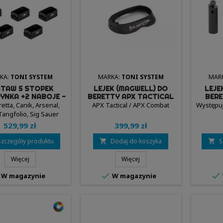
KA:
TONI SYSTEM
MARKA:
TONI SYSTEM
MAR
STAW 5 STOPEK
LEJEK (MAGWELL) DO
LEJE
YNKA +2 NABOJE -
BERETTY APX TACTICAL
BERE
ONI SYSTEM
- TONI SYSTEM
retta, Canik, Arsenal,
APX Tactical / APX Combat
Występuj
Tangfolio, Sig Sauer
529,99 zł
399,99 zł
Szczegóły produktu
Dodaj do koszyka
S


Więcej
Więcej


W magazynie
W magazynie