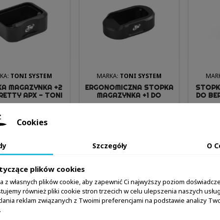
KA:
TONI SYSTEM
MARKA:
TONI SYSTEM
MAR
A MAGAZYNKA +2
ERGONOMICZNA STOPKA
STOPK
RETTY APX - TONI
MAGAZYNKA +1 DO
DO BE
SYSTEM
BERETTY 92X - TONI
SYSTEM
Cookies
149,99 zł
155,99 zł
Szczegóły produktu
Dodaj do koszyka
S


dy
Szczegóły
O C
Więcej
Więcej
tyczące plików cookies


W magazynie
W magazynie
ta z własnych plików cookie, aby zapewnić Ci najwyższy poziom doświadcze
tujemy również pliki cookie stron trzecich w celu ulepszenia naszych usług,
1-8 z 8 pozycji
lania reklam związanych z Twoimi preferencjami na podstawie analizy T
.