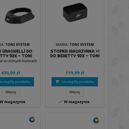
KA:
TONI SYSTEM
MARKA:
TONI SYSTEM
K (MAGWELL) DO
STOPKA MAGAZYNKA +1
TTY 92X - TONI
DO BERETTY 92X - TONI
SYSTEM
SYSTEM
e w różnych kolorach
430,00 zł
119,99 zł
zczegóły produktu
Szczegóły produktu

Więcej
Więcej

W magazynie
W magazynie