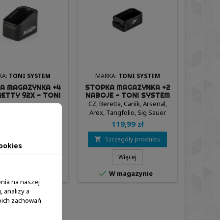
KA:
TONI SYSTEM
MARKA:
TONI SYSTEM
A MAGAZYNKA +4
STOPKA MAGAZYNKA +2
RETTY 92X - TONI
NABOJE - TONI SYSTEM
SYSTEM
CZ, Beretta, Canik, Arsenal,
Arex, Tangfolio, Sig Sauer
199,99 zł
119,99 zł
zczegóły produktu
Szczegóły produktu

ookies
Więcej
Więcej

W magazynie
W magazynie
nia na naszej
 analizy a
woich zachowań