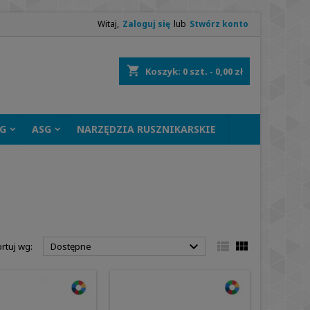
Witaj,
Zaloguj się
lub
Stwórz konto
shopping_cart
Koszyk:
0
szt. - 0,00 zł
G
ASG
NARZĘDZIA RUSZNIKARSKIE



rtuj wg:
Dostępne