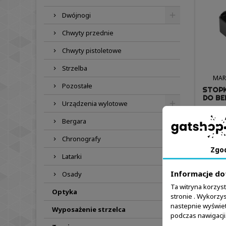
Dwójnogi
Chwyty przednie
Chwyty pistoletowe
Strzelba
MAR
Pozostałe
STOPK
DO BE
Urządzenia wylotowe
Bergara
Chronografy

Zgo
Latarki
Informacje do
Osady

Ta witryna korzys
Optyka
stronie . Wykorzys
Pokazano 
nastepnie wyświet
Wyposażenie strzelca
podczas nawigacji