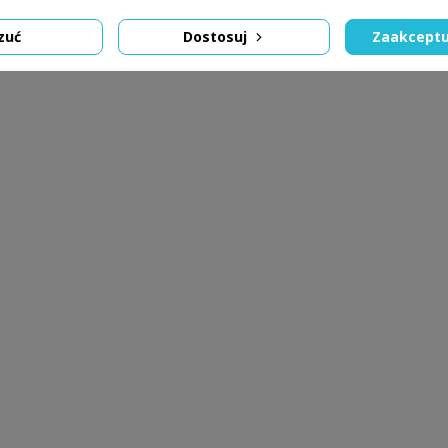
zuć
Dostosuj
Zaakceptu