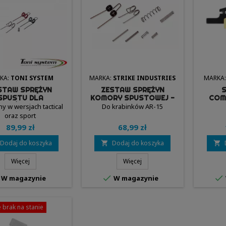
KA:
TONI SYSTEM
MARKA:
STRIKE INDUSTRIES
MARKA
STAW SPRĘŻYN
ZESTAW SPRĘŻYN
S
SPUSTU DLA
KOMORY SPUSTOWEJ -
COM
INKÓW TYPU AR15
STRIKE INDUSTIES
SO
y w wersjach tactical
Do krabinków AR-15
 TONI SYSTEM
oraz sport
89,99 zł
68,99 zł
Dodaj do koszyka
Dodaj do koszyka


Więcej
Więcej


W magazynie
W magazynie
 brak na stanie