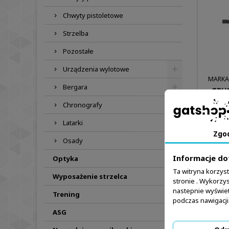
Chwyty pistoletowe
Strzelba
Pozostałe
Urządzenia wylotowe
MARKA
Bergara
SPUS
ELIT
Chronografy
TI
Latarki
Zgo
Osady

Informacje do
Optyka
Ta witryna korzys
Wyposażenie strzelca

Obec
stronie . Wykorzys
nastepnie wyświet
Trening
podczas nawigacji
Pokazano 
ASG