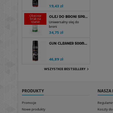
19,43 zł
Obecnie
OLEJ DO BRONI SPRAY 200ML - BALLISTOL
brak na
stanie
Uniwersalny olej do
broni
34,75 zł
GUN CLEANER 500ML - RIFLECX
46,89 zł
WSZYSTKIE BESTSELLERY

PRODUKTY
NASZA 
Promocje
Regulamin
Nowe produkty
Koszty d