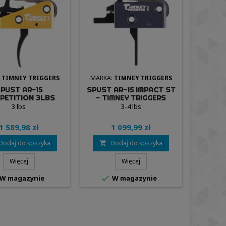
:
TIMNEY TRIGGERS
MARKA:
TIMNEY TRIGGERS
PUST AR-15
SPUST AR-15 IMPACT ST
PETITION 3LBS
- TIMNEY TRIGGERS
LID - TIMNEY
3 lbs
3-4 lbs
TRIGGERS
1 589,98 zł
1 099,99 zł
Dodaj do koszyka
Dodaj do koszyka

Więcej
Więcej

W magazynie
W magazynie