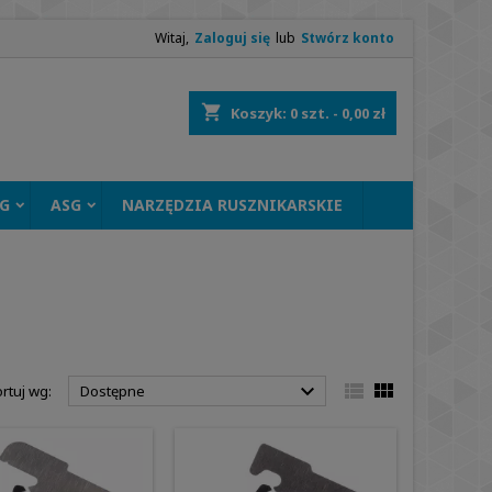
Witaj,
Zaloguj się
lub
Stwórz konto
shopping_cart
Koszyk:
0
szt. - 0,00 zł
G
ASG
NARZĘDZIA RUSZNIKARSKIE



rtuj wg:
Dostępne