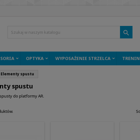

ESORIA
OPTYKA
WYPOSAŻENIE STRZELCA
TRENIN
Elementy spustu
nty spustu
spusty do platformy AR.
duktów.
So