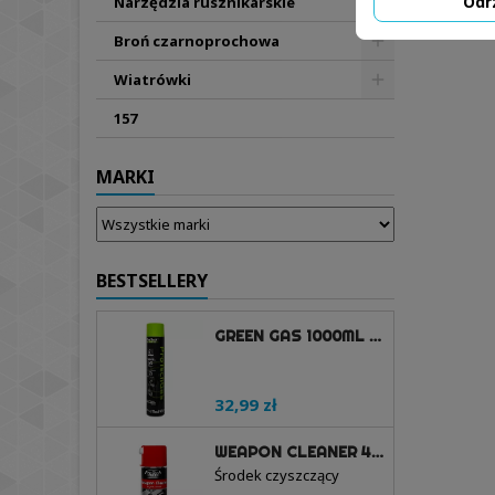
Odr
Narzędzia rusznikarskie
Broń czarnoprochowa
Wiatrówki
157
MARKI
BESTSELLERY
GREEN GAS 1000ML - PROTECH GUNS
32,99 zł
WEAPON CLEANER 400ML AEROZOL - PROTECH GUNS
Środek czyszczący