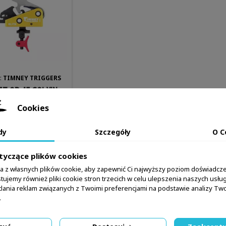
:
TIMNEY TRIGGERS
T AR-15 CALVIN
E SINGLE STAGE -
MNEY TRIGGERS
1.5 - 2 lbs
Cookies
2 149,99 zł
dy
Szczegóły
O C
Dodaj do koszyka
tyczące plików cookies
Więcej
ta z własnych plików cookie, aby zapewnić Ci najwyższy poziom doświadcze
nie brak na stanie
tujemy również pliki cookie stron trzecich w celu ulepszenia naszych usług,
lania reklam związanych z Twoimi preferencjami na podstawie analizy T
.
1-5 z 5 pozycji