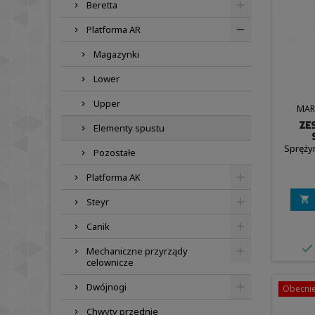
Beretta
Platforma AR
Magazynki
Lower
Upper
MAR
ZE
Elementy spustu
KARAB
Sprężyn
Pozostałe
-
Platforma AK

Steyr
Canik

Mechaniczne przyrządy
celownicze
Dwójnogi
Obecnie
Chwyty przednie