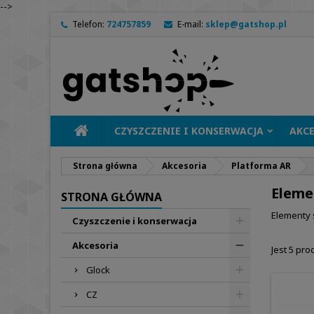
-->
Telefon:
724757859
E-mail:
sklep@gatshop.pl
CZYSZCZENIE I KONSERWACJA
AKC
Strona główna
Akcesoria
Platforma AR
Eleme
STRONA GŁÓWNA
Elementy 
Czyszczenie i konserwacja
Akcesoria
Jest 5 pro
Glock
CZ