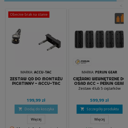
<
Obecnie brak na stanie
MARKA:
ACCU-TAC
MARKA:
PERUN GEAR
ZESTAW QD DO MONTAŻU
CIĘŻARKI WEWNĘTRZNE DO
PICATINNY - ACCU-TAC
OSAD ACC - PERUN GEAR
Zestaw 4 lub 5 ciężarków
199,99 zł
599,99 zł
Dodaj do koszyka
Szczegóły produktu


Więcej
Więcej