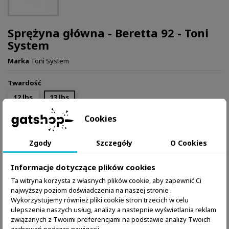
Sprężyna główna - Beretta 92 - Toni
System
Marka
Toni System
Twardość
12 lbs
13 lbs
Cookies
33,99 zł
Brutto
Zgody
Szczegóły
O Cookies
Dodaj do koszyka
Ilość

Informacje dotyczące plików cookies
W magazynie:
3 Przedmioty
Ta witryna korzysta z własnych plików cookie, aby zapewnić Ci
najwyższy poziom doświadczenia na naszej stronie .
Zapytaj o produkt przez WhatsApp
Wykorzystujemy również pliki cookie stron trzecich w celu
ulepszenia naszych usług, analizy a nastepnie wyświetlania reklam
związanych z Twoimi preferencjami na podstawie analizy Twoich