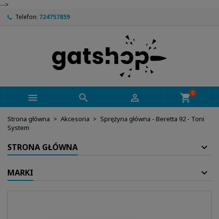
-->
Telefon:
724757859
0



shopping_cart
Strona główna
Akcesoria
Sprężyna główna - Beretta 92 - Toni
System
STRONA GŁÓWNA
MARKI