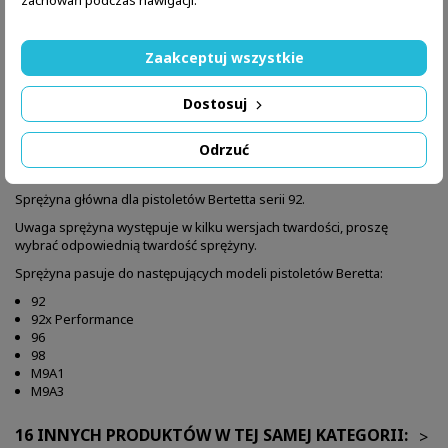
zachowań podczas nawigacji.
Zaakceptuj wszystkie
Dostosuj
Odrzuć
OPIS
SZCZEGÓŁY PRODUKTU
Sprężyna główna dla pistoletów Bertetta serii 92.
Uwaga sprężyna występuje w kilku wersjach twardości, proszę
wybrać odpowiednią twardość sprężyny.
Sprężyna pasuje do następujących modeli pistoletów Beretta:
92
92x Performance
96
98
M9A1
M9A3
16 INNYCH PRODUKTÓW W TEJ SAMEJ KATEGORII:
>