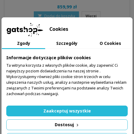
859,99 zł
Dodaj do koszyka
Więcej


Dostępny produkt z innymi opcjami
Cookies
Zgody
Szczegóły
O Cookies
Informacje dotyczące plików cookies
Ta witryna korzysta z własnych plików cookie, aby zapewnić Ci
najwyższy poziom doświadczenia na naszej stronie .
Wykorzystujemy również pliki cookie stron trzecich w celu
ulepszenia naszych usług, analizy a nastepnie wyświetlania reklam
związanych z Twoimi preferencjami na podstawie analizy Twoich
zachowań podczas nawigacji.
Zaakceptuj wszystkie
MARKA:
DOUBLE ALPHA ACADEMY
Dostosuj
WKŁADKA (INSERT) DO WIESZAKÓW ALPHA-X ORAZ RACE