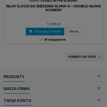
MARKA:
DOUBLE ALPHA ACADEMY
INLAY (LOGO) DO WIESZAKA ALPHA-X - DOUBLE-ALPHA
ACADEMY
17,99 zł
Szczegóły produktu
Więcej


W magazynie
POWRÓT DO GÓRY


PRODUKTY

NASZA FIRMA

TWOJE KONTO