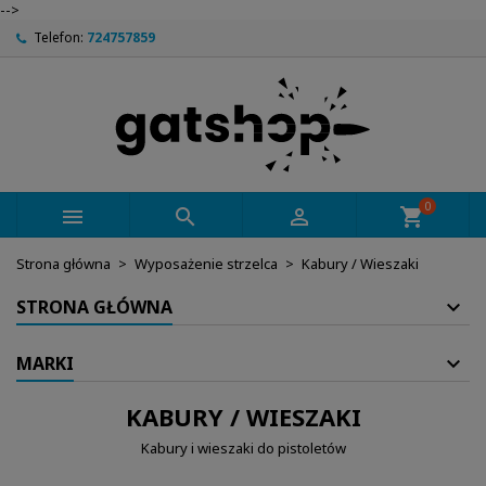
-->
Telefon:
724757859
0



shopping_cart
Strona główna
Wyposażenie strzelca
Kabury / Wieszaki
STRONA GŁÓWNA
MARKI
KABURY / WIESZAKI
Kabury i wieszaki do pistoletów