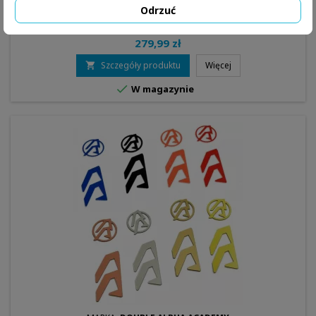
MASTER - DOUBLE-ALPHA ACADEMY
Odrzuć
279,99 zł
Szczegóły produktu
Więcej


W magazynie