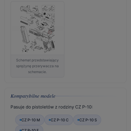
Schemat przedstawiający
sprężynę przerywacza na
schemacie.
Kompatybilne modele
Pasuje do pistoletów z rodziny CZ P-10:
CZ P-10 M
CZ P-10 C
CZ P-10 S
CZ P-10 F