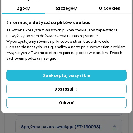
Zgody
Szczegóły
O Cookies
Sprężyna przerywacza
1×
Informacje dotyczące plików cookies
(disconnector).
Ta witryna korzysta z własnych plików cookie, aby zapewnić Ci
najwyższy poziom doświadczenia na naszej stronie .
Wykorzystujemy również pliki cookie stron trzecich w celu
ulepszenia naszych usług, analizy a nastepnie wyświetlania reklam
Podobne produkty
związanych z Twoimi preferencjami na podstawie analizy Twoich
zachowań podczas nawigacji.
Sprawdź też podobne produkty:
Zaakceptuj wszystkie
Sprężyna jest częścią zestawu sprężyn do
→
Dostosuj
CZ P-10
Odrzuć
→
Sprężyna iglicy (ET-130091).
→
Sprężyna pazura wyciągu (ET-130093).