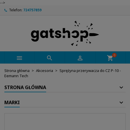
-->
Telefon:
724757859
0



shopping_cart
Strona główna
Akcesoria
Sprężyna przerywacza do CZ P-10 -
Eemann Tech
STRONA GŁÓWNA
MARKI