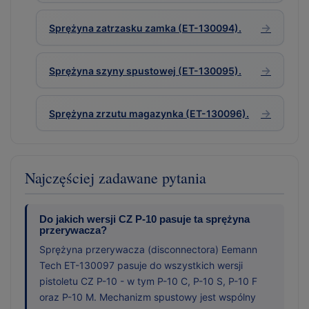
→
Sprężyna zatrzasku zamka (ET-130094).
→
Sprężyna szyny spustowej (ET-130095).
→
Sprężyna zrzutu magazynka (ET-130096).
Najczęściej zadawane pytania
Do jakich wersji CZ P-10 pasuje ta sprężyna
przerywacza?
Sprężyna przerywacza (disconnectora) Eemann
Tech ET-130097 pasuje do wszystkich wersji
pistoletu CZ P-10 - w tym P-10 C, P-10 S, P-10 F
oraz P-10 M. Mechanizm spustowy jest wspólny