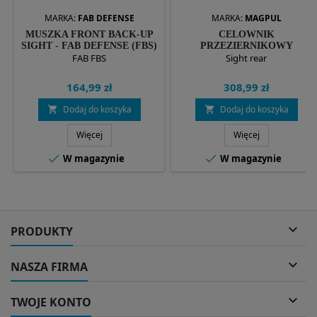
MARKA:
FAB DEFENSE
MARKA:
MAGPUL
MUSZKA FRONT BACK-UP
CELOWNIK
SIGHT - FAB DEFENSE (FBS)
PRZEZIERNIKOWY
FAB FBS
SKŁADANY MBUS GEN.3 -
Sight rear
CZARNY - MAGPUL
164,99 zł
308,99 zł
Dodaj do koszyka
Dodaj do koszyka


Więcej
Więcej


W magazynie
W magazynie

PRODUKTY

NASZA FIRMA

TWOJE KONTO