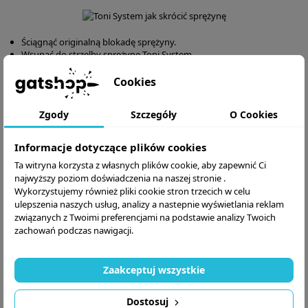
Ściągnąć originalną blokadę sprężyny.
Wsunąć do strzelby sprężynę Toni System
Położyć obok strzelby magazynek przedłużony Toni System
Zmierzyć 30cm od końca przedłużonego magazynka sprężynę jak
Cookies
pokazano na zdjęciu powyżej, a następnie skrócić do żądanego
wymiaru. Zaleca się, aby ścięta część była w tym samym kierunku co
Zgody
Szczegóły
O Cookies
lufa strzelby.
Parametry techniczne
Informacje dotyczące plików cookies
Ta witryna korzysta z własnych plików cookie, aby zapewnić Ci
Parametr
Wartość
najwyższy poziom doświadczenia na naszej stronie .
Wykorzystujemy również pliki cookie stron trzecich w celu
Kompatybilność
Benelli M1-M2
ulepszenia naszych usług, analizy a nastepnie wyświetlania reklam
Benelli
związanych z Twoimi preferencjami na podstawie analizy Twoich
Supernova
zachowań podczas nawigacji.
Benelli M4
Benelli M3
Zaakceptuj wszystkie
Benelli M2 SP
Dostosuj
Beretta 1301