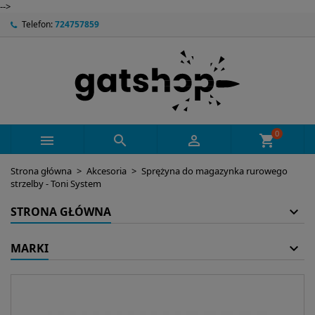
-->
Telefon:
724757859
0



shopping_cart
Strona główna
Akcesoria
Sprężyna do magazynka rurowego
strzelby - Toni System
STRONA GŁÓWNA
MARKI