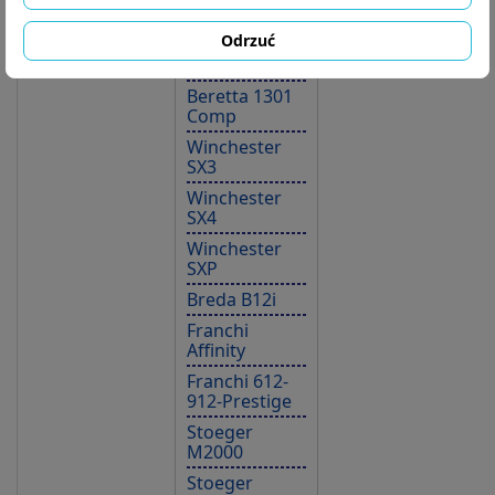
Comp pro
Odrzuć
Beretta 1301
Tactical
Beretta 1301
Comp
Winchester
SX3
Winchester
SX4
Winchester
SXP
Breda B12i
Franchi
Affinity
Franchi 612-
912-Prestige
Stoeger
M2000
Stoeger