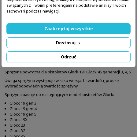
związanych z Twoimi preferencjami na podstawie analizy Twoich
zachowań podczas nawigacji.
Zaakceptuj wszystkie
Dostosuj
Odrzuć
OPIS
SZCZEGÓŁY PRODUKTU
Sprężyna powrotna dla pistoletów Glock 19 i Glock 45 generacji 3, 4, 5
Uwaga sprężyna występuje w kilku wersjach twardości, proszę
wybrać odpowiednią twardość sprężyny.
Sprężyna pasuje do następujących modeli pistoletów Glock:
Glock 19 gen 3
Glock 19 gen 4
Glock 19 gen 5
Glock 19X
Glock 23
Glock 32
Glock 45