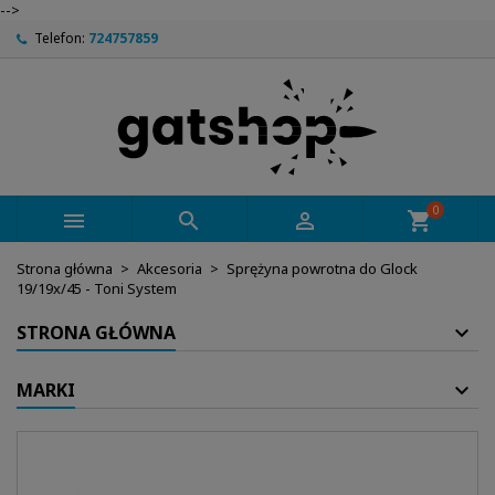
-->
Telefon:
724757859
0



shopping_cart
Strona główna
Akcesoria
Sprężyna powrotna do Glock
19/19x/45 - Toni System
STRONA GŁÓWNA
MARKI