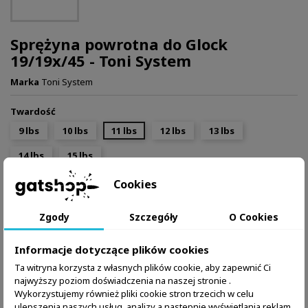
Sprężyna powrotna do Glock
19/19x/45 - Toni System
Marka
Toni System
Twardość
9 lbs
10 lbs
11 lbs
12 lbs
13 lbs
14 lbs
15 lbs
Cookies
39,99 zł
Brutto
Zgody
Szczegóły
O Cookies
Dodaj do koszyka
Ilość

Informacje dotyczące plików cookies
W magazynie:
2 Przedmioty
Ta witryna korzysta z własnych plików cookie, aby zapewnić Ci
najwyższy poziom doświadczenia na naszej stronie .
Zapytaj o produkt przez WhatsApp
Wykorzystujemy również pliki cookie stron trzecich w celu
ulepszenia naszych usług, analizy a nastepnie wyświetlania reklam