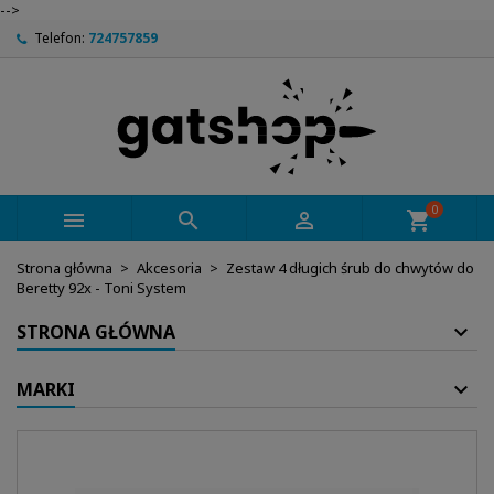
-->
Telefon:
724757859
0



shopping_cart
Strona główna
Akcesoria
Zestaw 4 długich śrub do chwytów do
Beretty 92x - Toni System
STRONA GŁÓWNA
MARKI