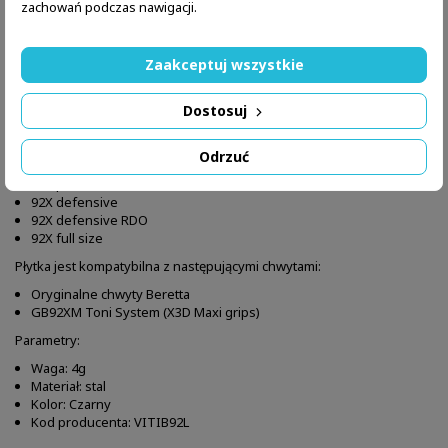
zachowań podczas nawigacji.
OPIS
SZCZEGÓŁY PRODUKTU
Zaakceptuj wszystkie
Zestaw 4 śrub do chwytów do pistoletów Beretta 92x.
Dostosuj
Śrubki do następujących modeli pistoletów Beretta:
Odrzuć
92X performance
92X performance RDO
92X defensive
92X defensive RDO
92X full size
Płytka jest kompatybilna z następującymi chwytami:
Oryginalne chwyty Beretta
GB92XM Toni System (X3D Maxi grips)
Parametry:
Waga: 4g
Materiał: stal
Kolor: Czarny
Kod producenta: VITIB92L