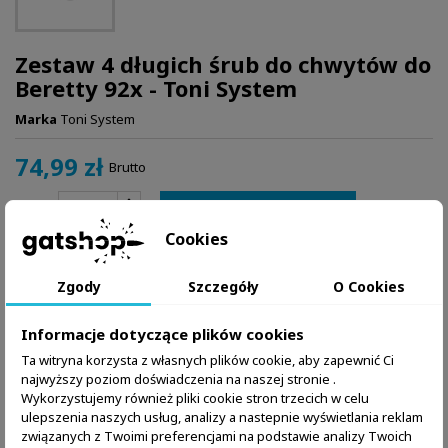
Zestaw 4 długich śrub do chwytów do
Beretty 92x - Toni System
Marka
Toni System
74,99 zł
Brutto
Dodaj do koszyka
Ilość

Cookies
W magazynie:
2 Przedmioty
Zgody
Szczegóły
O Cookies
Zapytaj o produkt przez WhatsApp
Informacje dotyczące plików cookies
Ta witryna korzysta z własnych plików cookie, aby zapewnić Ci
najwyższy poziom doświadczenia na naszej stronie .
Wykorzystujemy również pliki cookie stron trzecich w celu
ulepszenia naszych usług, analizy a nastepnie wyświetlania reklam
związanych z Twoimi preferencjami na podstawie analizy Twoich