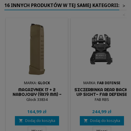
16 INNYCH PRODUKTÓW W TEJ SAMEJ KATEGORII:
>
<
MARKA:
GLOCK
MARKA:
FAB DEFENSE
MAGAZYNEK 17 + 2
SZCZERBINKA REAR BACK-
NABOJOWY (9X19 MM) -
UP SIGHT- FAB DEFENSE
GLOCK 19X (33834)
(RBS)
Glock 33834
FAB RBS
164,99 zł
244,99 zł
Dodaj do koszyka
Dodaj do koszyka

