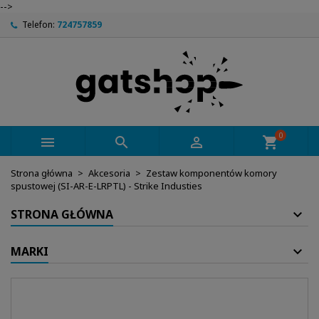
-->
Telefon:
724757859
0



shopping_cart
Strona główna
Akcesoria
Zestaw komponentów komory
spustowej (SI-AR-E-LRPTL) - Strike Industies
STRONA GŁÓWNA
MARKI