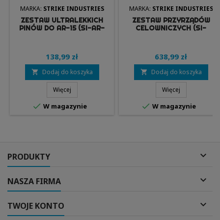
MARKA:
STRIKE INDUSTRIES
MARKA:
STRIKE INDUSTRIES
ZESTAW ULTRALEKKICH
ZESTAW PRZYRZĄDÓW
PINÓW DO AR-15 (SI-AR-
CELOWNICZYCH (SI-
UL-EPTP-BK) - STRIKE
SPBUS) - STRIKE
INDUSTIES
INDUSTIES
138,99 zł
638,99 zł
Dodaj do koszyka
Dodaj do koszyka


Więcej
Więcej


W magazynie
W magazynie

PRODUKTY

NASZA FIRMA

TWOJE KONTO