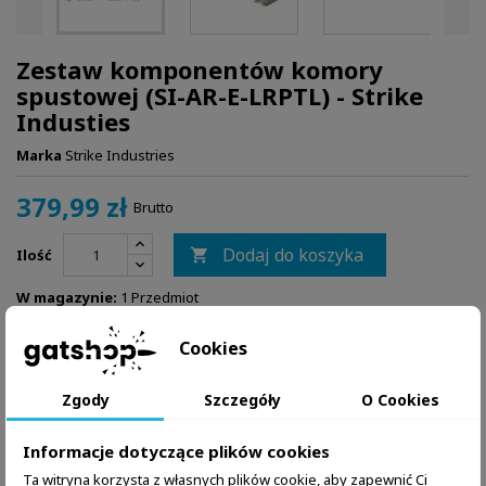
Zestaw komponentów komory
spustowej (SI-AR-E-LRPTL) - Strike
Industies
Marka
Strike Industries
379,99 zł
Brutto
Dodaj do koszyka
Ilość

W magazynie:
1 Przedmiot
Zapytaj o produkt przez WhatsApp
Cookies
Zgody
Szczegóły
O Cookies
Informacje dotyczące plików cookies
Ta witryna korzysta z własnych plików cookie, aby zapewnić Ci