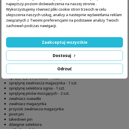
najwyższy poziom doświadczenia na naszej stronie .
Wykorzystujemy również pliki cookie stron trzecich w celu
ulepszenia naszych usług, analizy a nastepnie wyświetlania reklam
związanych z Twoimi preferencjami na podstawie analizy Twoich
OPIS
SZCZEGÓŁY PRODUKTU
zachowań podczas nawigacji.
Zestaw komponentów do komory spustowej (lower) karabinków typu
Zaakceptuj wszystkie
AR-15.
W skład zestawu wchodzi:
Dostosuj
sprężynę zwalniacza zamka - 1 szt
sprężynę blokady bufora - 1 szt.
sprężynę spustu - 1 szt.
Odrzuć
sprężynę kurka - 1 szt.
sprężynę przerywacza - 1 szt.
sprężynę zwalniacza magazynka - 1 szt.
sprężynę selektora ognia - 1 szt.
sprężynę pinów mocujących - 2 szt.
zwalniacz suwadła
zwalniacz magazynka
przycisk zwalniacza magazynka
pivot pin
takedown pin
dźwignie selektora