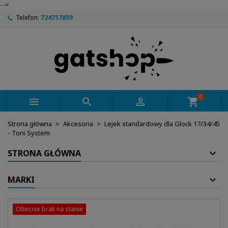
-->
Telefon:
724757859
0



shopping_cart
Strona główna
Akcesoria
Lejek standardowy dla Glock 17/34/45
- Toni System
STRONA GŁÓWNA
MARKI
Obecnie brak na stanie