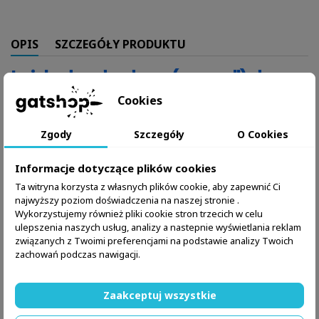
OPIS
SZCZEGÓŁY PRODUKTU
Lejek standardowy (magwell) do
Glocka 17 / 34 / 45 generacji 5
Cookies
Opis produktu
Zgody
Szczegóły
O Cookies
Lejek standardowy (magwell) Toni System do Glocka
17/34/45 generacji 5 to wysokiej jakości produkt, który
ułatwia i przyspiesza wymianę magazynka. Zapewnia
Informacje dotyczące plików cookies
pewniejszy chwyt oraz zwiększa ergonomię broni, co
Ta witryna korzysta z własnych plików cookie, aby zapewnić Ci
czyni go idealnym wyborem dla strzelców sportowych i
najwyższy poziom doświadczenia na naszej stronie .
entuzjastów Glocka. Lejek jest kompatybilny z
następującymi stopkami Toni System do originalnych
Wykorzystujemy również pliki cookie stron trzecich w celu
magazynków Glock:
ulepszenia naszych usług, analizy a nastepnie wyświetlania reklam
związanych z Twoimi preferencjami na podstawie analizy Twoich
Stopka +1 nabój
zachowań podczas nawigacji.
Stopka +2 naboje
Stopka +6 nabojów
Stopka +9 nabojów
Zaakceptuj wszystkie
Kompatybilność lejka