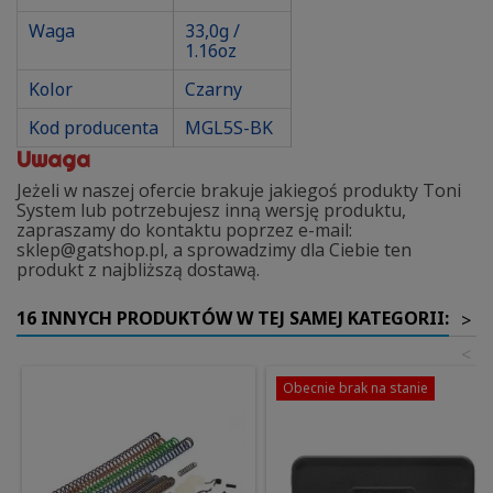
Waga
33,0g /
1.16oz
Kolor
Czarny
Kod producenta
MGL5S-BK
Uwaga
Jeżeli w naszej ofercie brakuje jakiegoś produkty Toni
System lub potrzebujesz inną wersję produktu,
zapraszamy do kontaktu poprzez e-mail:
sklep@gatshop.pl, a sprowadzimy dla Ciebie ten
produkt z najbliższą dostawą.
16 INNYCH PRODUKTÓW W TEJ SAMEJ KATEGORII:
>
<
Obecnie brak na stanie