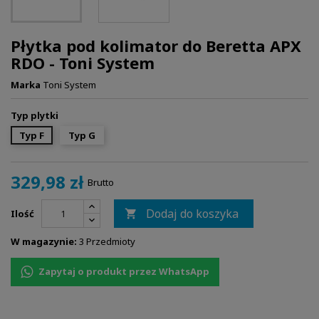
Płytka pod kolimator do Beretta APX
RDO - Toni System
Marka
Toni System
Typ plytki
Typ F
Typ G
329,98 zł
Brutto
Dodaj do koszyka
Ilość

W magazynie:
3 Przedmioty
Zapytaj o produkt przez WhatsApp