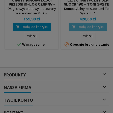
CHWYT PINOWY DŁUGI
LEJEK TAKTYCZNY DLA
PRZEDNI M-LOK CZARNY -
GLOCK 19X - TONI SYSTEM
TONI SYSTEM
Długi chwyt pionowy mocowany
Kompatybilny ze stopkami Toni
w standardzie M-LOK.
System +1
159,99 zł
420,00 zł
Dodaj do koszyka
Dodaj do koszyka


Więcej
Więcej


W magazynie
Obecnie brak na stanie

PRODUKTY

NASZA FIRMA

TWOJE KONTO

KONTAKT