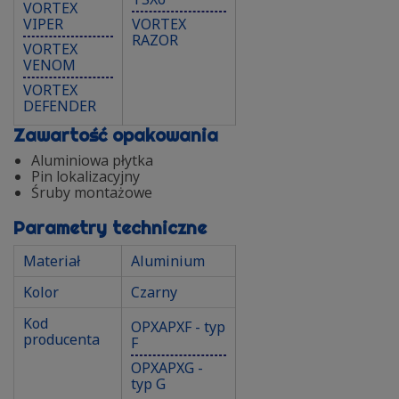
VORTEX
VIPER
VORTEX
RAZOR
VORTEX
VENOM
VORTEX
DEFENDER
Zawartość opakowania
Aluminiowa płytka
Pin lokalizacyjny
Śruby montażowe
Parametry techniczne
Materiał
Aluminium
Kolor
Czarny
Kod
OPXAPXF - typ
producenta
F
OPXAPXG -
typ G