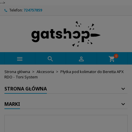
-->
Telefon:
724757859
0



shopping_cart
Strona główna
Akcesoria
Płytka pod kolimator do Beretta APX
RDO - Toni System
STRONA GŁÓWNA
MARKI