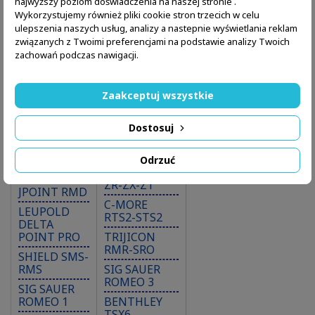
najwyższy poziom doświadczenia na naszej stronie .
Kompatybilność z pistoletami
Wykorzystujemy również pliki cookie stron trzecich w celu
ulepszenia naszych usług, analizy a nastepnie wyświetlania reklam
Beretta APX A1 RDO
związanych z Twoimi preferencjami na podstawie analizy Twoich
zachowań podczas nawigacji.
Beretta APX Combat RDO
Kompatybilność z kolimatorami
Zaakceptuj wszystkie
Typ F
Typ G
BURRIS FAST
MEOPTA
Dostosuj
FIRE 2-3-4
MEORED-
MEOSIGHT
EOTECH
Odrzuć
MRDS
TONISYSTEM
ZR-ZX-ZT
JPOINT RMD
C-MORE
LEUPOLD
RTS2-STS2
DELTA
POINT PRO
TRIJICON
RMR-SRO
SHIELD SMS-
RMS
SIG SAUER
ROMEO 3
SIG SAUER
ROMEO 1
BENTHLEY
TSX6