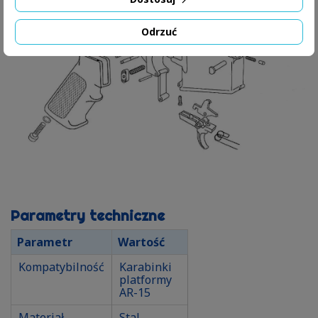
Odrzuć
Parametry techniczne
Parametr
Wartość
Kompatybilność
Karabinki
platformy
AR-15
Materiał
Stal