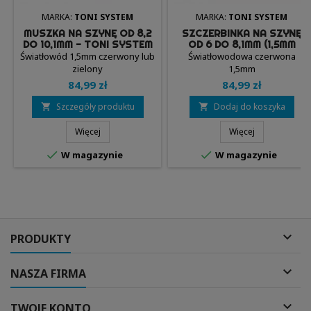
MARKA:
TONI SYSTEM
MARKA:
TONI SYSTEM
MUSZKA NA SZYNĘ OD 8,2
SZCZERBINKA NA SZYNĘ
DO 10,1MM - TONI SYSTEM
OD 6 DO 8,1MM (1,5MM
CZERWONA) - TONI
Światłowód 1,5mm czerwony lub
Światłowodowa czerwona
SYSTEM
zielony
1,5mm
84,99 zł
84,99 zł
Szczegóły produktu
Dodaj do koszyka


Więcej
Więcej


W magazynie
W magazynie

PRODUKTY

NASZA FIRMA

TWOJE KONTO