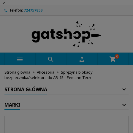
-->
Telefon:
724757859
0



shopping_cart
Strona główna
Akcesoria
Sprężyna blokady
bezpiecznika/selektora do AR-15 - Eemann Tech
STRONA GŁÓWNA
MARKI