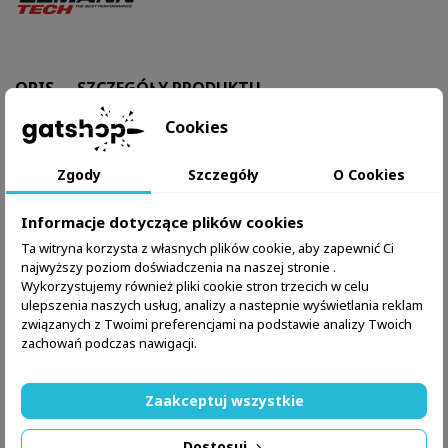
OPIS
SZCZEGÓŁY PRODUKTU
Cookies
Sprężyna blokady
selektora/bezpiecznika do AR-15
Zgody
Szczegóły
O Cookies
Opis produktu
Sprężyna blokady bezpiecznika / selektora dla AR-15
Informacje dotyczące plików cookies
firmy Eemann Tech, to klasyczna sprężyna o
Ta witryna korzysta z własnych plików cookie, aby zapewnić Ci
fabrycznych parametrach kompatybilna z karabinkami
najwyższy poziom doświadczenia na naszej stronie .
platformy AR-15.
Wykorzystujemy również pliki cookie stron trzecich w celu
ulepszenia naszych usług, analizy a nastepnie wyświetlania reklam
związanych z Twoimi preferencjami na podstawie analizy Twoich
zachowań podczas nawigacji.
Zaakceptuj wszystkie
Dostosuj