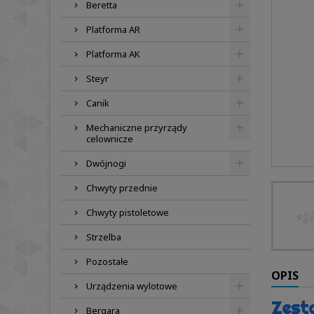
Beretta
Platforma AR
Platforma AK
Steyr
Canik
Mechaniczne przyrządy
celownicze
Dwójnogi
Chwyty przednie
Chwyty pistoletowe
Strzelba
Pozostałe
OPIS
Urządzenia wylotowe
Zesta
Bergara