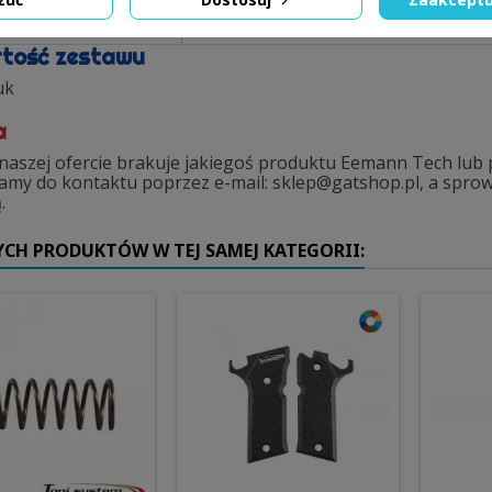
roducenta
ET-303014
tość zestawu
uk
a
w naszej ofercie brakuje jakiegoś produktu Eemann Tech lub
amy do kontaktu poprzez e-mail: sklep@gatshop.pl, a sprowa
.
YCH PRODUKTÓW W TEJ SAMEJ KATEGORII: