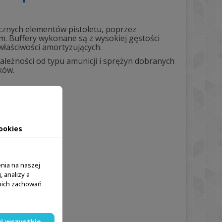
ycznych elementów pistoletu, poprzez
m. Buffery wykonane są z wysokiej gęstości
właściwości amortyzujących.
ależności od typu amunicji i sprężyn dobranych
ków.
ookies
nia na naszej
 analizy a
woich zachowań
j wszystkie