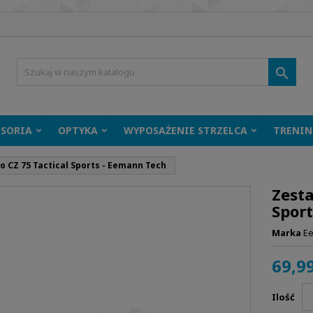

ESORIA
OPTYKA
WYPOSAŻENIE STRZELCA
TRENIN
o CZ 75 Tactical Sports - Eemann Tech
Zesta
Spor
Marka
E
69,99
Ilość