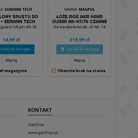
A:
EEMANN TECH
MARKA:
MAGPUL
M
SŁONY SPUSTU DO
ŁOŻE MOE AKM HAND
POWIĘK
 - EEMANN TECH
GUARD AK-47/74 CZARNE
ZAMKA
- MAGPUL
 guard roll pin AR-15
Do karabinków AK-47 AK-74
Glock 
14,99 zł
219,99 zł
Dodaj do koszyka
Dodaj do koszyka
D


Więcej
Więcej


W magazynie
Obecnie brak na stanie
W
KONTAKT
Gatshop
www.gatshop.pl