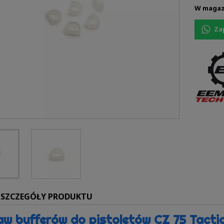
W magaz
Za
SZCZEGÓŁY PRODUKTU
w bufferów do pistoletów CZ 75 Tacti