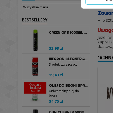
Kod p
Zawar
BESTSELLERY
5 szt
Uwag
GREEN GAS 1000ML - PROTECH GUNS
Jeżeli 
zaprasz
dostawą
32,99 zł
16 INN
WEAPON CLEANER 400ML AEROZOL - PROTECH GUNS
Środek czyszczący
19,43 zł
Obecnie
OLEJ DO BRONI SPRAY 200ML - BALLISTOL
brak na
stanie
Uniwersalny olej do
broni
34,75 zł
GUN CLEANER 500ML - RIFLECX