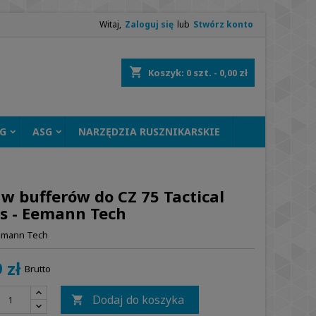
Witaj,
Zaloguj się
lub
Stwórz konto
shopping_cart
Koszyk:
0
szt. - 0,00 zł
G
ASG
NARZĘDZIA RUSZNIKARSKIE
w bufferów do CZ 75 Tactical
ts - Eemann Tech
emann Tech
 zł
Brutto
Dodaj do koszyka
