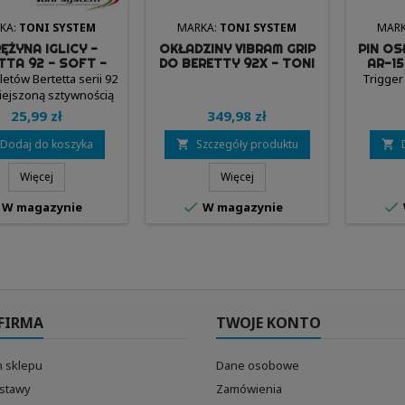
KA:
TONI SYSTEM
MARKA:
TONI SYSTEM
MARK
ĘŻYNA IGLICY -
OKŁADZINY VIBRAM GRIP
PIN O
TTA 92 - SOFT -
DO BERETTY 92X - TONI
AR-15
ONI SYSTEM
SYSTEM
letów Bertetta serii 92
Trigger
iejszoną sztywnością
(soft)
25,99 zł
349,98 zł
Dodaj do koszyka
Szczegóły produktu


Więcej
Więcej


W magazynie
W magazynie
FIRMA
TWOJE KONTO
 sklepu
Dane osobowe
ostawy
Zamówienia