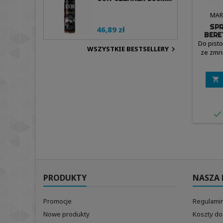
MAR
SPR
46,89 zł
BERE
T
Do pisto
WSZYSTKIE BESTSELLERY

ze zmn


PRODUKTY
NASZA 
Promocje
Regulamin
Nowe produkty
Koszty d