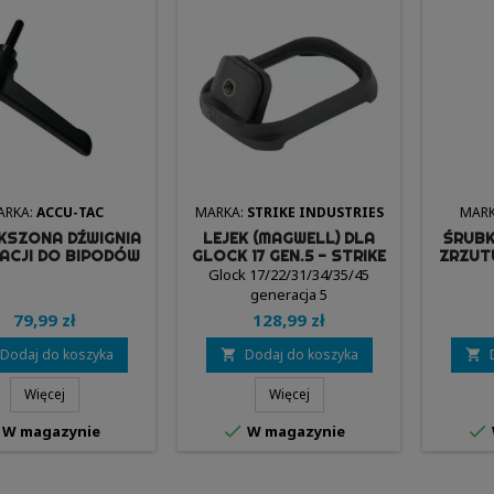
ARKA:
ACCU-TAC
MARKA:
STRIKE INDUSTRIES
MARK
KSZONA DŹWIGNIA
LEJEK (MAGWELL) DLA
ŚRUBK
ACJI DO BIPODÓW
GLOCK 17 GEN.5 - STRIKE
ZRZUT
TAC - ACCU-TAC
INDUSTIES
SHAD
Glock 17/22/31/34/35/45
generacja 5
79,99 zł
128,99 zł
Dodaj do koszyka
Dodaj do koszyka


Więcej
Więcej


W magazynie
W magazynie