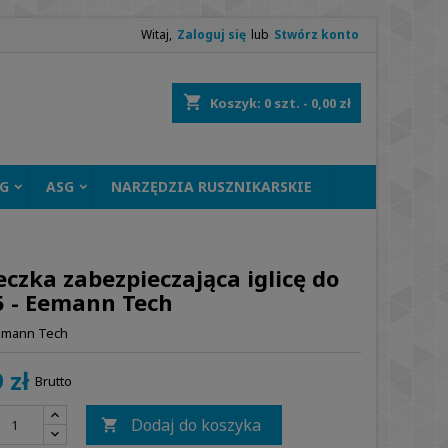
Witaj,
Zaloguj się
lub
Stwórz konto
shopping_cart
Koszyk:
0
szt. - 0,00 zł
G
ASG
NARZĘDZIA RUSZNIKARSKIE
czka zabezpieczająca iglicę do
5 - Eemann Tech
emann Tech
 zł
Brutto
Dodaj do koszyka
