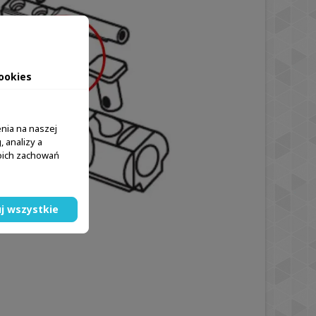
ookies
nia na naszej
 analizy a
woich zachowań
j wszystkie