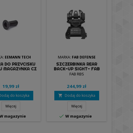
A:
EEMANN TECH
MARKA:
FAB DEFENSE
MARK
A DO PRZYCISKU
SZCZERBINKA REAR
CHWYT
U MAGAZYNKA CZ
BACK-UP SIGHT- FAB
ULTRA
OW 2 - EEMANN
DEFENSE (RBS)
CZARNY
FAB RBS
C
TECH
19,99 zł
244,99 zł
Dodaj do koszyka
Dodaj do koszyka
D


Więcej
Więcej


W magazynie
W magazynie
W