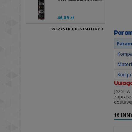
46,89 zł
WSZYSTKIE BESTSELLERY

Param
Param
Kompa
Materi
Kod p
Uwag
Jeżeli 
zaprasz
dostawą
16 INN