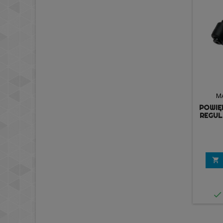
M
POWIĘ
REGUL
ACCU-

