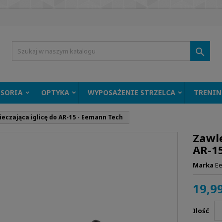

ESORIA
OPTYKA
WYPOSAŻENIE STRZELCA
TRENIN
eczająca iglicę do AR-15 - Eemann Tech
Zawle
AR-1
Marka
E
19,99
Ilość