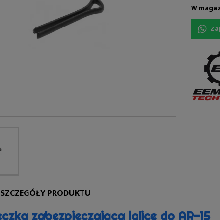
W magaz
Za
SZCZEGÓŁY PRODUKTU
czka zabezpieczająca iglicę do AR-15