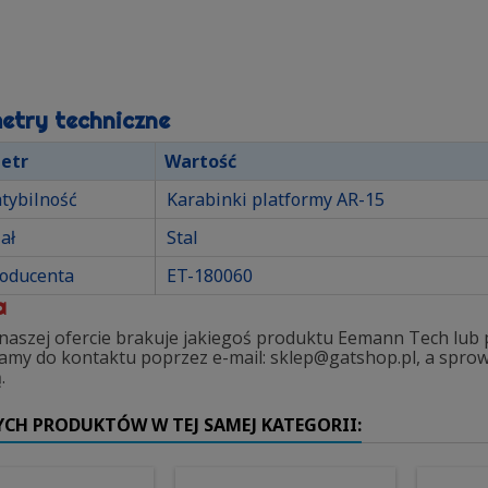
etry techniczne
etr
Wartość
tybilność
Karabinki platformy AR-15
ał
Stal
roducenta
ET-180060
a
w naszej ofercie brakuje jakiegoś produktu Eemann Tech lub
amy do kontaktu poprzez e-mail: sklep@gatshop.pl, a sprowa
.
YCH PRODUKTÓW W TEJ SAMEJ KATEGORII: