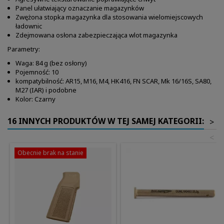
Panel ułatwiający oznaczanie magazynków
Zwężona stopka magazynka dla stosowania wielomiejscowych
ładownic
Zdejmowana osłona zabezpieczająca wlot magazynka
Parametry:
Waga: 84 g (bez osłony)
Pojemność: 10
kompatybilność: AR15, M16, M4, HK416, FN SCAR, Mk 16/16S, SA80,
M27 (IAR) i podobne
Kolor: Czarny
16 INNYCH PRODUKTÓW W TEJ SAMEJ KATEGORII:
>
<
Obecnie brak na stanie