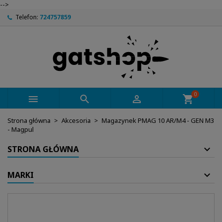
-->
Telefon:
724757859
0



shopping_cart
Strona główna
Akcesoria
Magazynek PMAG 10 AR/M4 - GEN M3
- Magpul
STRONA GŁÓWNA
MARKI