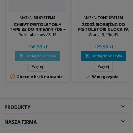
MARKA:
B5 SYSTEMS
MARKA:
TONI SYSTEM
CHWYT PISTOLETOWY
ŻERDŹ MOSIĘŻNA DO
TYPE 22 DO AR15/M4 FDE -
PISTOLETÓW GLOCK 19,
B5 SYSTEMS (PGR-1453)
19X, 45 - TONI SYSTEM
Do karabinków AR-15
Glock 19, 19x, 45
108,99 zł
129,99 zł
Dodaj do koszyka
Dodaj do koszyka


Więcej
Więcej


Obecnie brak na stanie
W magazynie

PRODUKTY

NASZA FIRMA