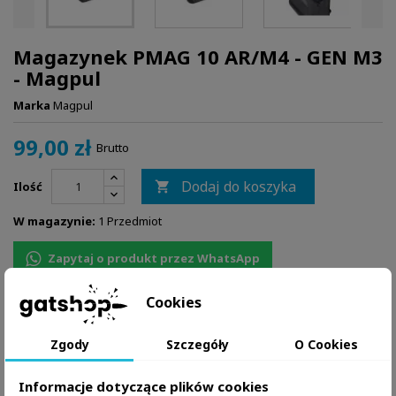
Magazynek PMAG 10 AR/M4 - GEN M3
- Magpul
Marka
Magpul
99,00 zł
Brutto
Dodaj do koszyka
Ilość

W magazynie:
1 Przedmiot
Zapytaj o produkt przez WhatsApp
Cookies
Zgody
Szczegóły
O Cookies
Informacje dotyczące plików cookies