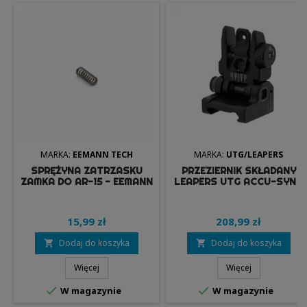
MARKA:
EEMANN TECH
MARKA:
UTG/LEAPERS
SPRĘŻYNA ZATRZASKU
PRZEZIERNIK SKŁADANY
ZAMKA DO AR-15 - EEMANN
LEAPERS UTG ACCU-SYNC
TECH
SPRING-LOADED AR15 -
LEAPERS/UTG
15,99 zł
208,99 zł
Dodaj do koszyka
Dodaj do koszyka


Więcej
Więcej


W magazynie
W magazynie