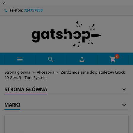
-->
Telefon:
724757859
0



shopping_cart
Strona główna
Akcesoria
Żerdź mosiężna do pistoletów Glock
19 Gen. 3 - Toni System
STRONA GŁÓWNA
MARKI