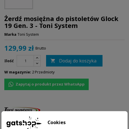
Żerdź mosiężna do pistoletów Glock
19 Gen. 3 - Toni System
Marka
Toni System
129,99 zł
Brutto
Dodaj do koszyka
Ilość

W magazynie:
2 Przedmioty
Zapytaj o produkt przez WhatsApp
Cookies