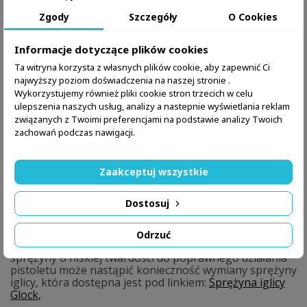
Zgody
Szczegóły
O Cookies
OPIS
SZCZEGÓŁY PRODUKTU
Informacje dotyczące plików cookies
Ta witryna korzysta z własnych plików cookie, aby zapewnić Ci
Żerdź mosiężna do pistoletów Glock
najwyższy poziom doświadczenia na naszej stronie .
19 generacji 3.
Wykorzystujemy również pliki cookie stron trzecich w celu
ulepszenia naszych usług, analizy a nastepnie wyświetlania reklam
Opis produktu
związanych z Twoimi preferencjami na podstawie analizy Twoich
zachowań podczas nawigacji.
Żerdź mosiężna Toni System to doskonały wybór dla
właścicieli Glocka 19 generacji 3, którzy cenią sobie
niezawodność i precyzję. Wykonana z wysokiej jakości
mosiądzu, żerdź zapewnia doskonałą stabilność
Zaakceptuj wszystkie
podczas strzału, redukuje odrzut i poprawia ogólną
kontrolę nad bronią. Żerdź jest cięższa niż wersja
Dostosuj
stalowa, przez co łatwiej kontrolować odrzut. Do
poprawnego działania żerdzi potrzebna jest sprężyna
powrotna dostępna pod linkiem:
Sprężyna powrotna
Odrzuć
Glock 19
Dodatkowo, w przypadku stosowania
sprężyny o niskiej twardości do poprawnego działania
pistoletu może nastąpić konieczność wymiany sprężyny
iglicy, która dostępna jest pod linkiem:
Sprężyna iglicy
Glock,