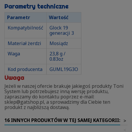
Parametry techniczne
Parametr
Wartość
Kompatybilność
Glock 19
generacji 3
Materiał żerdzi
Mosiądz
Waga
23,8 g /
0.83oz
Kod producenta
GUML19G3O
Uwaga
Jeżeli w naszej ofercie brakuje jakiegoś produkty Toni
System lub potrzebujesz inną wersję produktu,
zapraszamy do kontaktu poprzez e-mail:
sklep@gatshop.pl, a sprowadzimy dla Ciebie ten
produkt z najbliższą dostawą.
16 INNYCH PRODUKTÓW W TEJ SAMEJ KATEGORII:
>
<