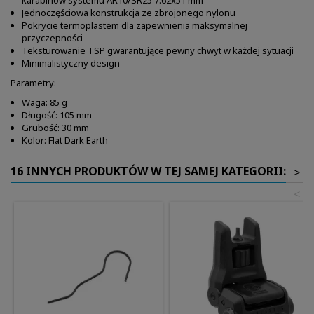
karabinów systemu AR10/SR25 7.62x51 mm
Jednoczęściowa konstrukcja ze zbrojonego nylonu
Pokrycie termoplastem dla zapewnienia maksymalnej
przyczepności
Teksturowanie TSP gwarantujące pewny chwyt w każdej sytuacji
Minimalistyczny design
Parametry:
Waga: 85 g
Długość: 105 mm
Grubość: 30 mm
Kolor: Flat Dark Earth
16 INNYCH PRODUKTÓW W TEJ SAMEJ KATEGORII:
>
<