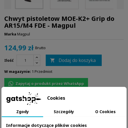
Chwyt pistoletow MOE-K2+ Grip do
AR15/M4 FDE - Magpul
Marka
Magpul
124,99 zł
Brutto
Dodaj do koszyka
Ilość

W magazynie:
1 Przedmiot
Zapytaj o produkt przez WhatsApp
Cookies
Zgody
Szczegóły
O Cookies
Informacje dotyczące plików cookies