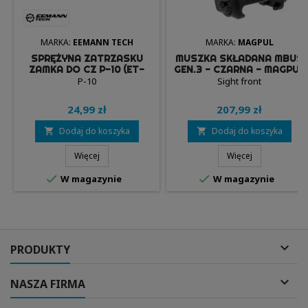
MARKA:
EEMANN TECH
MARKA:
MAGPUL
SPRĘŻYNA ZATRZASKU
MUSZKA SKŁADANA MBUS
ZAMKA DO CZ P-10 (ET-
GEN.3 - CZARNA - MAGPUL
130094) - EEMANN TECH
P-10
Sight front
24,99 zł
207,99 zł
Dodaj do koszyka
Dodaj do koszyka


Więcej
Więcej


W magazynie
W magazynie

PRODUKTY

NASZA FIRMA