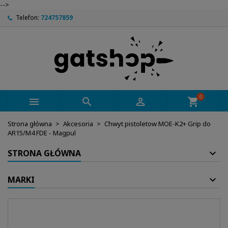
-->
Telefon:
724757859
0



shopping_cart
Strona główna
Akcesoria
Chwyt pistoletow MOE-K2+ Grip do
AR15/M4 FDE - Magpul
STRONA GŁÓWNA
MARKI