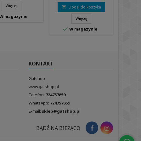
Więcej
Dodaj do koszyka


W magazynie
W
Więcej

W magazynie
KONTAKT
Gatshop
www.gatshop.pl
Telefon:
724757859
WhatsApp:
724757859
E-mail:
sklep@gatshop.pl
BĄDŹ NA BIEŻĄCO