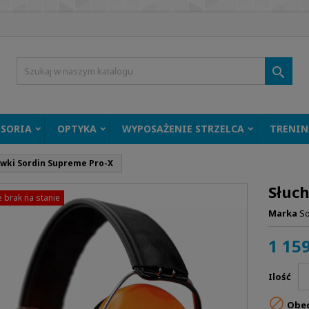

ESORIA
OPTYKA
WYPOSAŻENIE STRZELCA
TRENIN
wki Sordin Supreme Pro-X
Słuc
 brak na stanie
Marka
So
1 159
Ilość

Obec