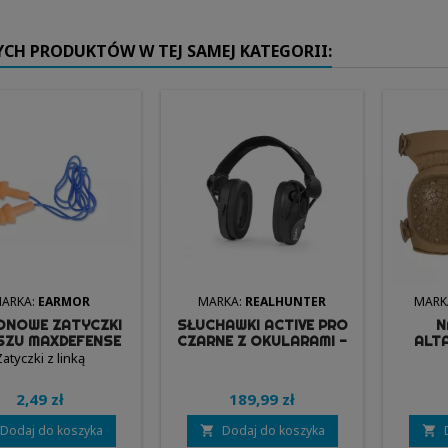
YCH PRODUKTÓW W TEJ SAMEJ KATEGORII:
ARKA:
EARMOR
MARKA:
REALHUNTER
MARK
KONOWE ZATYCZKI
SŁUCHAWKI ACTIVE PRO
N
SZU MAXDEFENSE
CZARNE Z OKULARAMI -
ALT
04 - EARMOR
REALHUNTER
VIBRAM
Zatyczki z linką
AL
2,49 zł
189,99 zł
Dodaj do koszyka
Dodaj do koszyka

