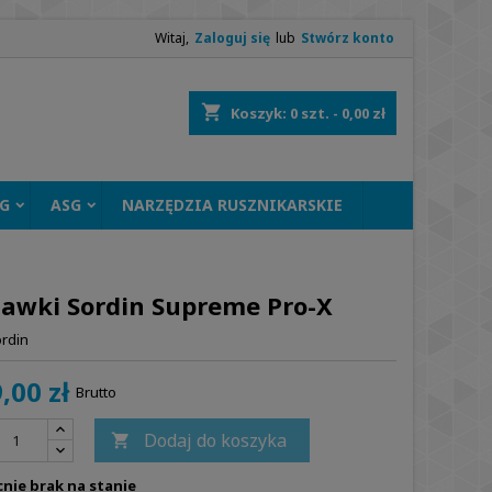
Witaj,
Zaloguj się
lub
Stwórz konto
shopping_cart
Koszyk:
0
szt. - 0,00 zł
G
ASG
NARZĘDZIA RUSZNIKARSKIE
hawki Sordin Supreme Pro-X
rdin
,00 zł
Brutto
Dodaj do koszyka

nie brak na stanie