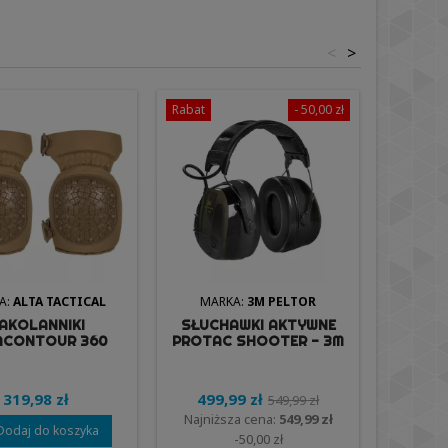
<
>
Rabat
- 50,00 zł
A:
ALTA TACTICAL
MARKA:
3M PELTOR
MA
AKOLANNIKI
SŁUCHAWKI AKTYWNE
OKULA
ACONTOUR 360
PROTAC SHOOTER - 3M
SWI
 CAP (52933.14) -
PELTOR
PO
TA TACTICAL
319,98 zł
499,99 zł
549,99 zł
Najniższa cena:
549,99 zł
Dodaj do koszyka
D

-50,00 zł