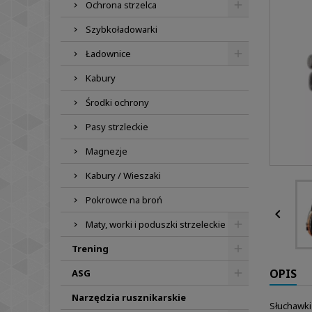
Ochrona strzelca
Szybkoładowarki
Ładownice
Kabury
Środki ochrony
Pasy strzleckie
Magnezje
Kabury / Wieszaki
Pokrowce na broń

Maty, worki i poduszki strzeleckie
Trening
OPIS
ASG
Narzędzia rusznikarskie
Słuchawki