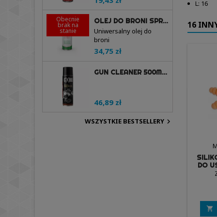
19,43 zł
L: 16
Obecnie
OLEJ DO BRONI SPRAY 200ML - BALLISTOL
16 INN
brak na
stanie
Uniwersalny olej do
broni
34,75 zł
GUN CLEANER 500ML - RIFLECX
46,89 zł
WSZYSTKIE BESTSELLERY

M
SILI
DO U
M
