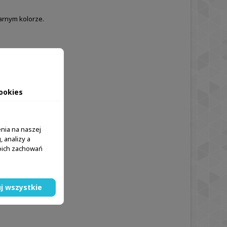
arnym kolorze.
cznych
ierunku dźwięku
 rozmów
ookies
nia na naszej
 analizy a
woich zachowań
j wszystkie