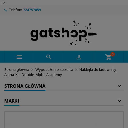
-->
Telefon:
724757859
0



shopping_cart
Strona główna
Wyposażenie strzelca
Naklejki do ładownicy
Alpha-Xi - Double-Alpha Academy
STRONA GŁÓWNA
MARKI