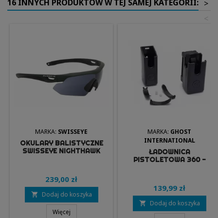
16 INNYCH PRODUKTÓW W TEJ SAMEJ KATEGORII:
>
<
MARKA:
SWISSEYE
MARKA:
GHOST
INTERNATIONAL
OKULARY BALISTYCZNE
SWISSEYE NIGHTHAWK
ŁADOWNICA
GREEN
PISTOLETOWA 360 -
GHOST
239,00 zł
139,99 zł
Dodaj do koszyka

Dodaj do koszyka

Więcej