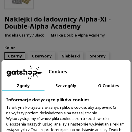
Naklejki do ładownicy Alpha-Xi -
Double-Alpha Academy
Indeks
Czarny / Black
Marka
Double Alpha Academy
Kolor
Czarny
Czerwony
Niebieski
Srebrny
Cookies
17,99 zł
Brutto
Zgody
Szczegóły
O Cookies
Dodaj do koszyka
Ilość

Informacje dotyczące plików cookies
W magazynie:
12 Przedmioty
Ta witryna korzysta z własnych plików cookie, aby zapewnić Ci
Zapytaj o produkt przez WhatsApp
najwyższy poziom doświadczenia na naszej stronie .
Wykorzystujemy również pliki cookie stron trzecich w celu
ulepszenia naszych usług, analizy a nastepnie wyświetlania reklam
związanych z Twoimi preferencjami na podstawie analizy Twoich