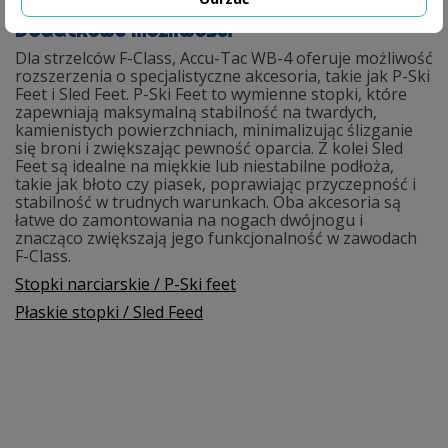
Dodatkowe możliwości
Dla strzelców F-Class, Accu-Tac WB-4 oferuje możliwość
rozszerzenia o specjalistyczne akcesoria, takie jak P-Ski
Feet i Sled Feet. P-Ski Feet to wymienne stopki, które
zapewniają maksymalną stabilność na twardych,
kamienistych powierzchniach, minimalizując ślizganie
się broni i zwiększając pewność oparcia. Z kolei Sled
Feet są idealne na miękkie lub niestabilne podłoża,
takie jak błoto czy piasek, poprawiając przyczepność i
stabilność w trudnych warunkach. Oba akcesoria są
łatwe do zamontowania na nogach dwójnogu i
znacząco zwiększają jego funkcjonalność w zawodach
F-Class.
Stopki narciarskie / P-Ski feet
Płaskie stopki / Sled Feed