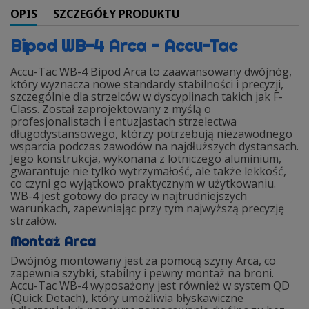
OPIS
SZCZEGÓŁY PRODUKTU
Bipod WB-4 Arca - Accu-Tac
Accu-Tac WB-4 Bipod Arca to zaawansowany dwójnóg,
który wyznacza nowe standardy stabilności i precyzji,
szczególnie dla strzelców w dyscyplinach takich jak F-
Class. Został zaprojektowany z myślą o
profesjonalistach i entuzjastach strzelectwa
długodystansowego, którzy potrzebują niezawodnego
wsparcia podczas zawodów na najdłuższych dystansach.
Jego konstrukcja, wykonana z lotniczego aluminium,
gwarantuje nie tylko wytrzymałość, ale także lekkość,
co czyni go wyjątkowo praktycznym w użytkowaniu.
WB-4 jest gotowy do pracy w najtrudniejszych
warunkach, zapewniając przy tym najwyższą precyzję
strzałów.
Montaż Arca
Dwójnóg montowany jest za pomocą szyny Arca, co
zapewnia szybki, stabilny i pewny montaż na broni.
Accu-Tac WB-4 wyposażony jest również w system QD
(Quick Detach), który umożliwia błyskawiczne