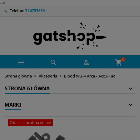
-->
Telefon:
724757859
0



shopping_cart
Strona główna
Akcesoria
Bipod WB-4 Arca - Accu-Tac
STRONA GŁÓWNA
MARKI
Obecnie brak na stanie