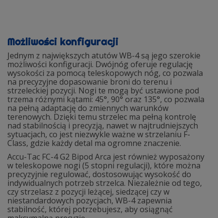
Możliwości konfiguracji
Jednym z największych atutów WB-4 są jego szerokie
możliwości konfiguracji. Dwójnóg oferuje regulację
wysokości za pomocą teleskopowych nóg, co pozwala
na precyzyjne dopasowanie broni do terenu i
strzeleckiej pozycji. Nogi te mogą być ustawione pod
trzema różnymi kątami: 45°, 90° oraz 135°, co pozwala
na pełną adaptację do zmiennych warunków
terenowych. Dzięki temu strzelec ma pełną kontrolę
nad stabilnością i precyzją, nawet w najtrudniejszych
sytuacjach, co jest niezwykle ważne w strzelaniu F-
Class, gdzie każdy detal ma ogromne znaczenie.
Accu-Tac FC-4 G2 Bipod Arca jest również wyposażony
w teleskopowe nogi (5 stopni regulacji), które można
precyzyjnie regulować, dostosowując wysokość do
indywidualnych potrzeb strzelca. Niezależnie od tego,
czy strzelasz z pozycji leżącej, siedzącej czy w
niestandardowych pozycjach, WB-4 zapewnia
stabilność, której potrzebujesz, aby osiągnąć