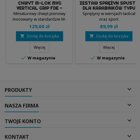
CHWYT M-LOK MVG
ZESTAW SPRĘŻYN SPUSTU
VERTICAL GRIP FDE -
DLA KARABINKÓW TYPU
MAGPUL
AR15 - TONI SYSTEM
Miniaturowy chwyt pionowy
Sprężyny w wersjach tactical
mocowany w standardzie M-
oraz sport
LOK.
129,00 zł
89,99 zł
Dodaj do koszyka
Dodaj do koszyka


Więcej
Więcej


W magazynie
W magazynie

PRODUKTY

NASZA FIRMA

TWOJE KONTO

KONTAKT