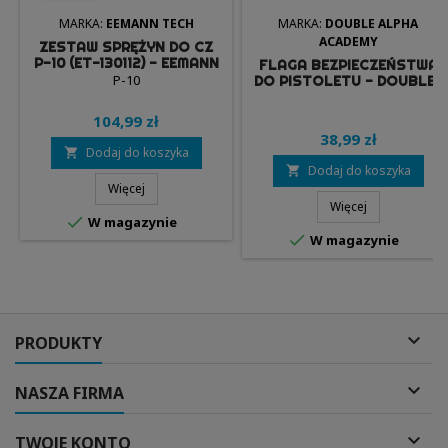
MARKA:
EEMANN TECH
MARKA:
DOUBLE ALPHA
ACADEMY
ZESTAW SPRĘŻYN DO CZ
P-10 (ET-130112) - EEMANN
FLAGA BEZPIECZEŃSTWA
TECH
P-10
DO PISTOLETU - DOUBLE-
ALPHA ACADEMY
104,99 zł
38,99 zł
Dodaj do koszyka

Dodaj do koszyka

Więcej
Więcej

W magazynie

W magazynie

PRODUKTY

NASZA FIRMA

TWOJE KONTO