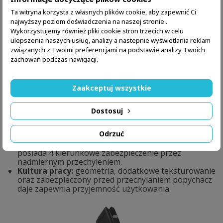
szybkiego rozebrania magazynka i zapewnia
dodatkową ochronę przy upadaniu magazynka.
Ta witryna korzysta z własnych plików cookie, aby zapewnić Ci
najwyższy poziom doświadczenia na naszej stronie .
Wykorzystujemy również pliki cookie stron trzecich w celu
ulepszenia naszych usług, analizy a nastepnie wyświetlania reklam
związanych z Twoimi preferencjami na podstawie analizy Twoich
zachowań podczas nawigacji.
Zaakceptuj wszystkie
Cechy magazynka RBT-AKM30
Konstrukcja:
wykonana z polimeru wzmacnianego
Dostosuj
włóknem szklanym oraz stalowymi elementami
zaczepów i grzbietu wewnąrz. Z wyraźnym
Odrzuć
teksturowaniem ułatwiającym chwyt oraz
przeziernikiem. Popychacz w niebieskim kolorze
posiada 4 kierunkowe zabezpieczenie przez
nadmiernym przechyleniem.
Kultura pracy:
geometria, dodatkowe teksturowanie
oraz zabezpieczony przed przechylaniem popychacz
daje zapewnia przyjemność użytkowania.