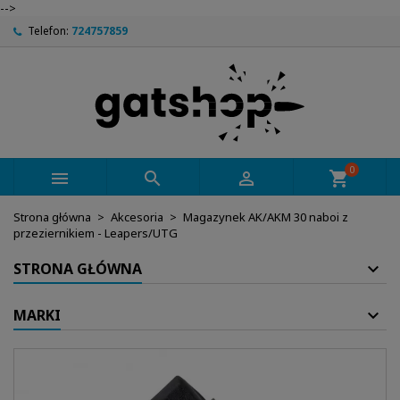
-->
Telefon:
724757859
0



shopping_cart
Strona główna
Akcesoria
Magazynek AK/AKM 30 naboi z
przeziernikiem - Leapers/UTG
STRONA GŁÓWNA
MARKI