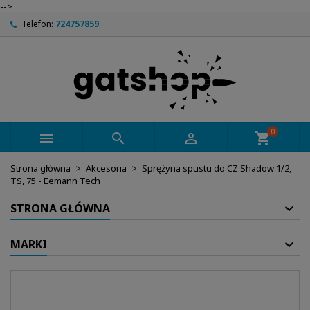
-->
Telefon:
724757859
0



shopping_cart
Strona główna
Akcesoria
Sprężyna spustu do CZ Shadow 1/2,
TS, 75 - Eemann Tech
STRONA GŁÓWNA
MARKI