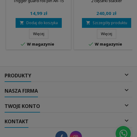
Trigger guard roll pin AR-15
2 ciężarki stacker
14,99 zł
240,00 zł
Dodaj do koszyka
Szczegóły produktu


Więcej
Więcej


W magazynie
W magazynie

PRODUKTY

NASZA FIRMA

TWOJE KONTO

KONTAKT