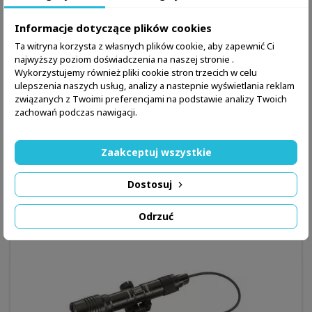
Informacje dotyczące plików cookies
Ta witryna korzysta z własnych plików cookie, aby zapewnić Ci
najwyższy poziom doświadczenia na naszej stronie .
Wykorzystujemy również pliki cookie stron trzecich w celu
MARKA:
STREAMLIGHT
ulepszenia naszych usług, analizy a nastepnie wyświetlania reklam
LATARKA PROTAC RAIL MOUNT HL-X LASER -
związanych z Twoimi preferencjami na podstawie analizy Twoich
STREAMLIGHT
zachowań podczas nawigacji.
1 249,00 zł
Zaakceptuj wszystkie
Dodaj do koszyka
Więcej

Dostosuj

W magazynie
Odrzuć