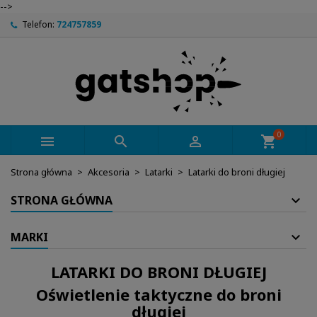
-->
Telefon:
724757859
0



shopping_cart
Strona główna
Akcesoria
Latarki
Latarki do broni długiej
STRONA GŁÓWNA
MARKI
LATARKI DO BRONI DŁUGIEJ
Oświetlenie taktyczne do broni
długiej