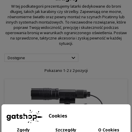
W tej podkategorii prezentujemy latarki dedykowane do broni
długiej, takich jak karabiny czy strzelby. Zapewniają one mocne,
równomierne światło oraz pewny montaż na szynach Picatinny lub
innych systemach montażowych. To niezawodne rozwiązanie, które
poprawi Twoją widoczność, precyzję i skuteczność podczas
operowania bronią w warunkach ograniczonego oświetlenia. Postaw
na sprawdzone, taktyczne akcesoria i zyskaj pewność w każdej
sytuacji.

Dostępne
Pokazano 1-2 z 2 pozycji
Cookies
Zgody
Szczegóły
O Cookies